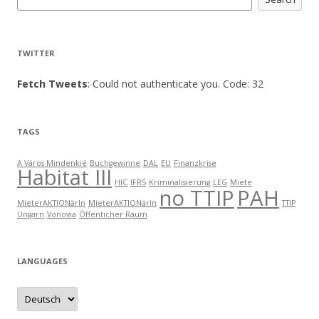
TWITTER
Fetch Tweets
: Could not authenticate you. Code: 32
TAGS
A Város Mindenkié
Buchgewinne
DAL
EU
Finanzkrise
Habitat III
HIC
IFRS
Kriminalisierung
LEG
Miete
no TTIP
PAH
MieterAKTIONärIn
MieterAKTIONärIn
TTIP
Ungarn
Vonovia
Öffenticher Raum
LANGUAGES
languages