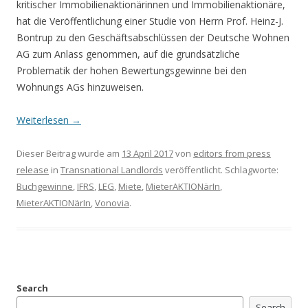
kritischer Immobilienaktionärinnen und Immobilienaktionäre,
hat die Veröffentlichung einer Studie von Herrn Prof. Heinz-J.
Bontrup zu den Geschäftsabschlüssen der Deutsche Wohnen
AG zum Anlass genommen, auf die grundsätzliche
Problematik der hohen Bewertungsgewinne bei den
Wohnungs AGs hinzuweisen.
Weiterlesen
→
Dieser Beitrag wurde am
13 April 2017
von
editors from press
release
in
Transnational Landlords
veröffentlicht. Schlagworte:
Buchgewinne
,
IFRS
,
LEG
,
Miete
,
MieterAKTIONärIn
,
MieterAKTIONärIn
,
Vonovia
.
Search
Search