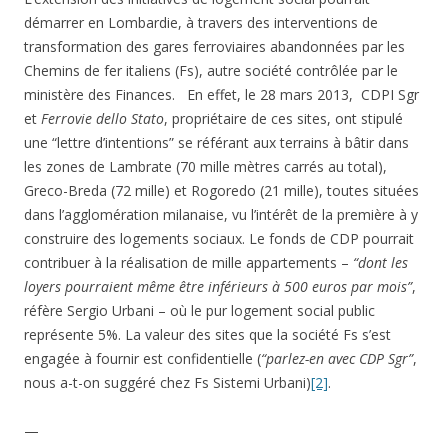
démarrer en Lombardie, à travers des interventions de
transformation des gares ferroviaires abandonnées par les
Chemins de fer italiens (Fs), autre société contrôlée par le
ministère des Finances. En effet, le 28 mars 2013, CDPI Sgr
et
Ferrovie dello Stato
, propriétaire de ces sites, ont stipulé
une “lettre d’intentions” se référant aux terrains à bâtir dans
les zones de Lambrate (70 mille mètres carrés au total),
Greco-Breda (72 mille) et Rogoredo (21 mille), toutes situées
dans l’agglomération milanaise, vu l’intérêt de la première à y
construire des logements sociaux. Le fonds de CDP pourrait
contribuer à la réalisation de mille appartements –
“dont les
loyers pourraient même être inférieurs à 500 euros par mois”
,
réfère Sergio Urbani – où le pur logement social public
représente 5%. La valeur des sites que la société Fs s’est
engagée à fournir est confidentielle (
“parlez-en avec CDP Sgr”
,
nous a-t-on suggéré chez Fs Sistemi Urbani)
[2]
.
—