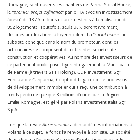
Romagne, sont ouverts les chantiers de Parma Social House,
le
“premier projet cofinancé”
par le FIA avec un investissement
(prévu) de 137,5 millions d’euros destinés à la réalisation dei
852 logements. Toutefois, seuls 30% seront (vraiment)
destinés aux locations à loyer modéré. La “
social house
” ne
subsiste donc que dans le nom du promoteur, dont les
actionnaires se composent de différentes sociétés de
construction et coopératives. Au nombre des investisseurs de
ce partenariat public-privé, figurent également la Municipalité
de Parme (à travers STT Holding), CDP Investimenti Sgr,
Fondazione Cariparma, Coopfond-Legacoop. Le processus
de développement immobilier qui a reçu une contribution à
fonds perdu de quelque 3 millions d’euros par la Région
Emilie-Romagne, est géré par Polaris Investment Italia Sgr
S.p.A.
Lorsque la revue
Altreconomia
a demandé des informations à
Polaris à ce sujet, le fonds l’a renvoyée à son site. La société
de gestion de l’épargne n’a fourni d’explications que sur le