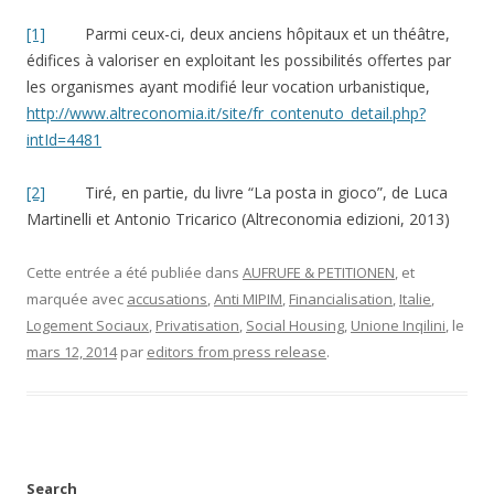
[1]
Parmi ceux-ci, deux anciens hôpitaux et un théâtre,
édifices à valoriser en exploitant les possibilités offertes par
les organismes ayant modifié leur vocation urbanistique,
http://www.altreconomia.it/site/fr_contenuto_detail.php?
intId=4481
[2]
Tiré, en partie, du livre “La posta in gioco”, de Luca
Martinelli et Antonio Tricarico (Altreconomia edizioni, 2013)
Cette entrée a été publiée dans
AUFRUFE & PETITIONEN
, et
marquée avec
accusations
,
Anti MIPIM
,
Financialisation
,
Italie
,
Logement Sociaux
,
Privatisation
,
Social Housing
,
Unione Inqilini
, le
mars 12, 2014
par
editors from press release
.
Search