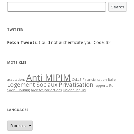
Search
TWITTER
Fetch Tweets
: Could not authenticate you. Code: 32
MOTS-CLÉS
Anti MIPIM
accusations
CALLS
Financialisation
Italie
Logement Sociaux
Privatisation
rapports
Ruhr
Social Housing
sociétés par actions
Unione Inqilini
LANGUAGES
languages